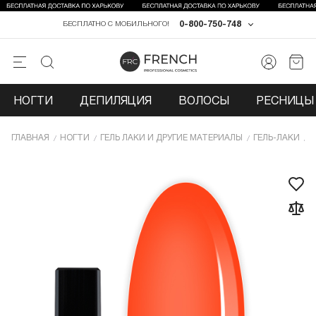
0-800-750-748
БЕСПЛАТНО С МОБИЛЬНОГО!
НОГТИ
ДЕПИЛЯЦИЯ
ВОЛОСЫ
РЕСНИЦЫ 
ГЛАВНАЯ
НОГТИ
ГЕЛЬ ЛАКИ И ДРУГИЕ МАТЕРИАЛЫ
ГЕЛЬ-ЛАКИ
Г