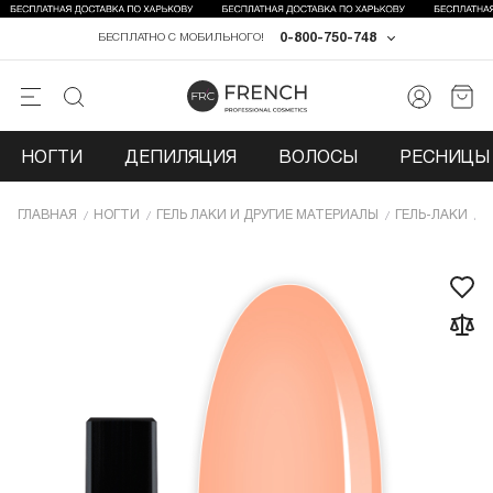
0-800-750-748
БЕСПЛАТНО С МОБИЛЬНОГО!
НОГТИ
ДЕПИЛЯЦИЯ
ВОЛОСЫ
РЕСНИЦЫ 
ГЛАВНАЯ
НОГТИ
ГЕЛЬ ЛАКИ И ДРУГИЕ МАТЕРИАЛЫ
ГЕЛЬ-ЛАКИ
Г