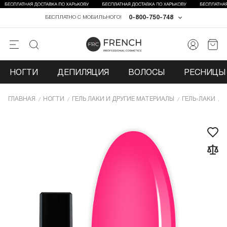
0-800-750-748
БЕСПЛАТНО С МОБИЛЬНОГО!
НОГТИ
ДЕПИЛЯЦИЯ
ВОЛОСЫ
РЕСНИЦЫ 
ГЛАВНАЯ
НОГТИ
ГЕЛЬ ЛАКИ И ДРУГИЕ МАТЕРИАЛЫ
ГЕЛЬ-ЛАКИ
Г