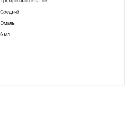
Трехфазный гель-лак
Средний
Эмаль
6 мл