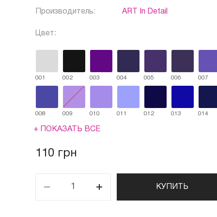
Производитель:
ART In Detail
Цвет:
001
002
003
004
005
006
007
008
009
010
011
012
013
014
+ ПОКАЗАТЬ ВСЕ
110 грн
КУПИТЬ