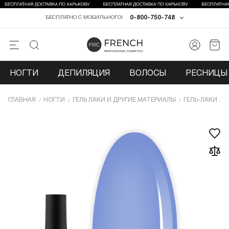
0-800-750-748
БЕСПЛАТНО С МОБИЛЬНОГО!
НОГТИ
ДЕПИЛЯЦИЯ
ВОЛОСЫ
РЕСНИЦЫ 
ГЛАВНАЯ
НОГТИ
ГЕЛЬ ЛАКИ И ДРУГИЕ МАТЕРИАЛЫ
ГЕЛЬ-ЛАКИ
Г