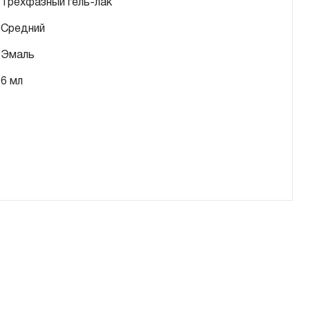
Трехфазный гель-лак
Средний
Эмаль
6 мл