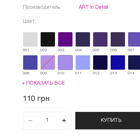
Производитель:
ART In Detail
Цвет:
001
002
003
004
005
006
007
008
009
010
011
012
013
014
+ ПОКАЗАТЬ ВСЕ
110 грн
КУПИТЬ