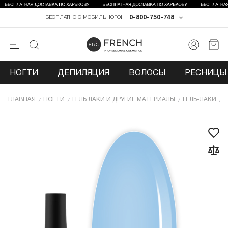
0-800-750-748
БЕСПЛАТНО С МОБИЛЬНОГО!
НОГТИ
ДЕПИЛЯЦИЯ
ВОЛОСЫ
РЕСНИЦЫ 
ГЛАВНАЯ
НОГТИ
ГЕЛЬ ЛАКИ И ДРУГИЕ МАТЕРИАЛЫ
ГЕЛЬ-ЛАКИ
Г