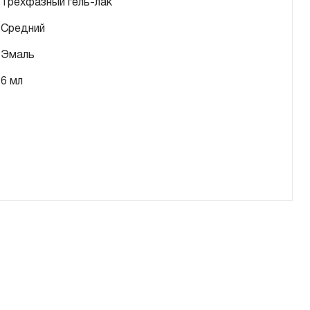
Трехфазный гель-лак
Средний
Эмаль
6 мл