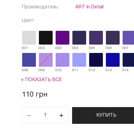
Производитель:
ART In Detail
Цвет:
001
002
003
004
005
006
007
008
009
010
011
012
013
014
+ ПОКАЗАТЬ ВСЕ
110 грн
КУПИТЬ