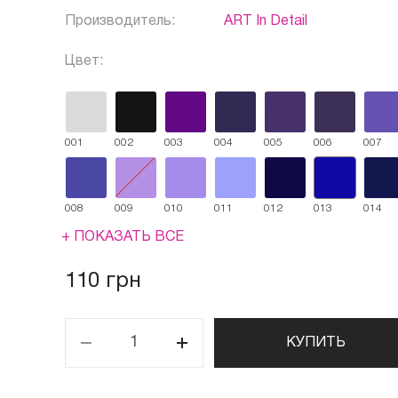
Производитель:
ART In Detail
Цвет:
001
002
003
004
005
006
007
008
009
010
011
012
013
014
+ ПОКАЗАТЬ ВСЕ
110 грн
КУПИТЬ