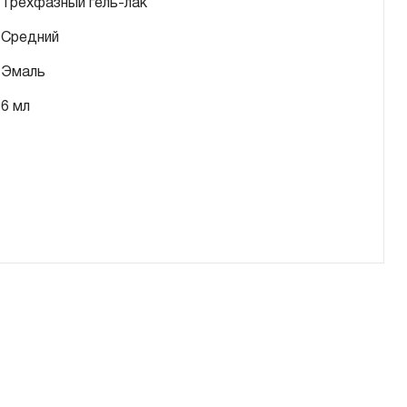
Трехфазный гель-лак
Средний
Эмаль
6 мл