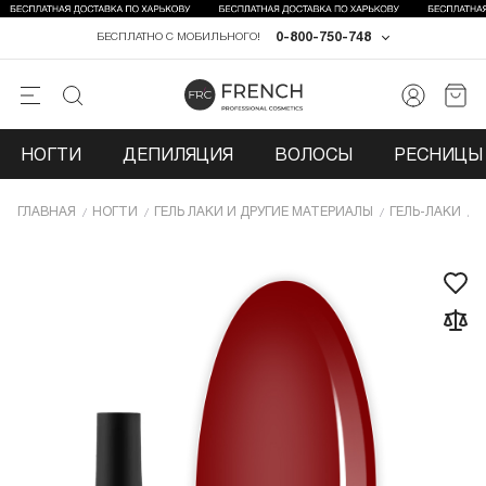
0-800-750-748
БЕСПЛАТНО С МОБИЛЬНОГО!
НОГТИ
ДЕПИЛЯЦИЯ
ВОЛОСЫ
РЕСНИЦЫ 
ГЛАВНАЯ
НОГТИ
ГЕЛЬ ЛАКИ И ДРУГИЕ МАТЕРИАЛЫ
ГЕЛЬ-ЛАКИ
Г