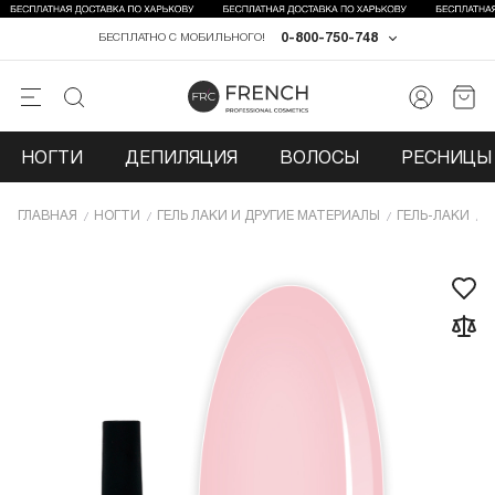
0-800-750-748
БЕСПЛАТНО С МОБИЛЬНОГО!
НОГТИ
ДЕПИЛЯЦИЯ
ВОЛОСЫ
РЕСНИЦЫ 
ГЛАВНАЯ
НОГТИ
ГЕЛЬ ЛАКИ И ДРУГИЕ МАТЕРИАЛЫ
ГЕЛЬ-ЛАКИ
Г