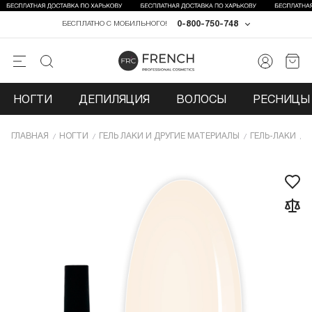
0-800-750-748
БЕСПЛАТНО С МОБИЛЬНОГО!
НОГТИ
ДЕПИЛЯЦИЯ
ВОЛОСЫ
РЕСНИЦЫ 
ГЛАВНАЯ
НОГТИ
ГЕЛЬ ЛАКИ И ДРУГИЕ МАТЕРИАЛЫ
ГЕЛЬ-ЛАКИ
Г