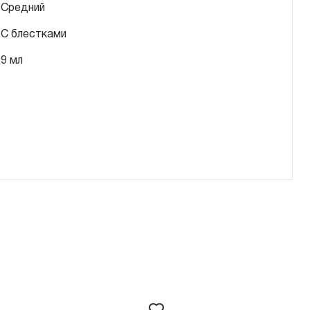
Средний
С блестками
9 мл