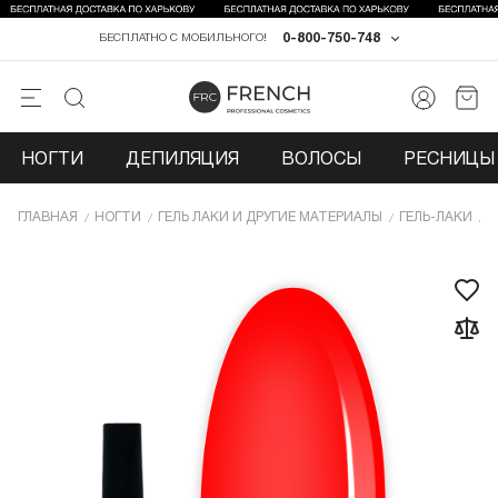
0-800-750-748
БЕСПЛАТНО С МОБИЛЬНОГО!
НОГТИ
ДЕПИЛЯЦИЯ
ВОЛОСЫ
РЕСНИЦЫ 
ГЛАВНАЯ
НОГТИ
ГЕЛЬ ЛАКИ И ДРУГИЕ МАТЕРИАЛЫ
ГЕЛЬ-ЛАКИ
Г