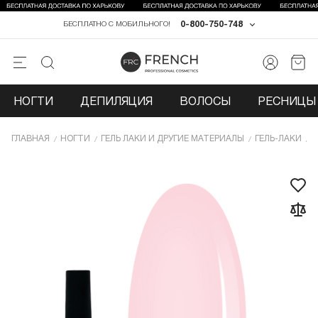
0-800-750-748
БЕСПЛАТНО С МОБИЛЬНОГО!
НОГТИ
ДЕПИЛЯЦИЯ
ВОЛОСЫ
РЕСНИЦЫ 
ГЛАВНАЯ
НОГТИ
ГЕЛЬ ЛАКИ И ДРУГИЕ МАТЕРИАЛЫ
ГЕЛЬ-ЛАКИ
Г