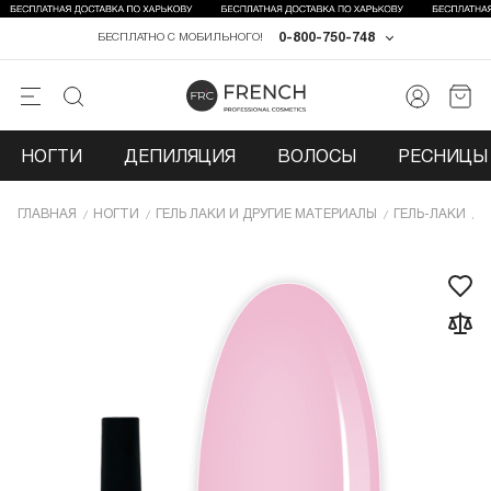
0-800-750-748
БЕСПЛАТНО С МОБИЛЬНОГО!
НОГТИ
ДЕПИЛЯЦИЯ
ВОЛОСЫ
РЕСНИЦЫ 
ГЛАВНАЯ
НОГТИ
ГЕЛЬ ЛАКИ И ДРУГИЕ МАТЕРИАЛЫ
ГЕЛЬ-ЛАКИ
Г