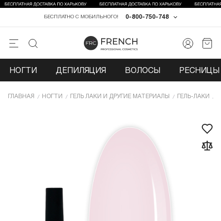
0-800-750-748
БЕСПЛАТНО С МОБИЛЬНОГО!
НОГТИ
ДЕПИЛЯЦИЯ
ВОЛОСЫ
РЕСНИЦЫ 
ГЛАВНАЯ
НОГТИ
ГЕЛЬ ЛАКИ И ДРУГИЕ МАТЕРИАЛЫ
ГЕЛЬ-ЛАКИ
Г