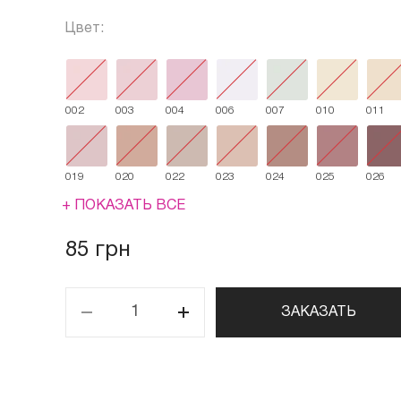
Цвет:
002
003
004
006
007
010
011
019
020
022
023
024
025
026
+ ПОКАЗАТЬ ВСЕ
85 грн
ЗАКАЗАТЬ