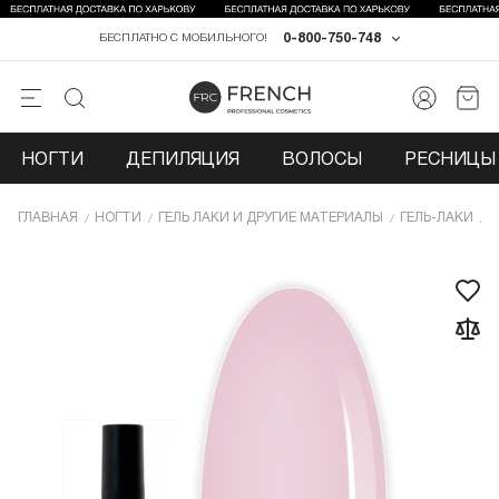
0-800-750-748
БЕСПЛАТНО С МОБИЛЬНОГО!
НОГТИ
ДЕПИЛЯЦИЯ
ВОЛОСЫ
РЕСНИЦЫ 
ГЛАВНАЯ
НОГТИ
ГЕЛЬ ЛАКИ И ДРУГИЕ МАТЕРИАЛЫ
ГЕЛЬ-ЛАКИ
Г