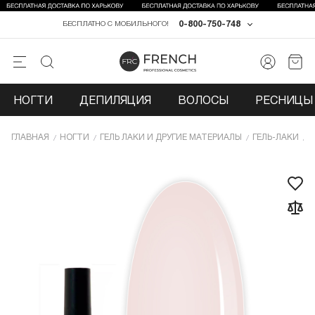
0-800-750-748
БЕСПЛАТНО С МОБИЛЬНОГО!
НОГТИ
ДЕПИЛЯЦИЯ
ВОЛОСЫ
РЕСНИЦЫ 
ГЛАВНАЯ
НОГТИ
ГЕЛЬ ЛАКИ И ДРУГИЕ МАТЕРИАЛЫ
ГЕЛЬ-ЛАКИ
Г