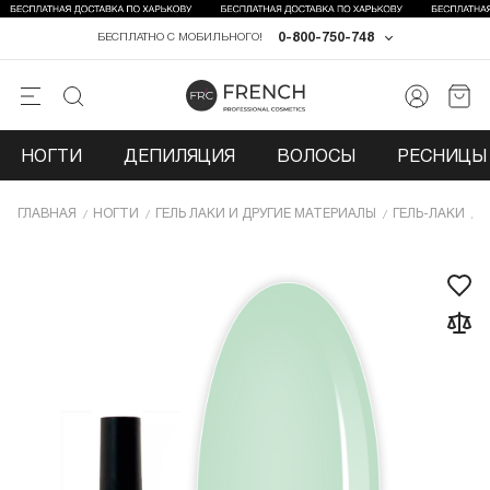
0-800-750-748
БЕСПЛАТНО С МОБИЛЬНОГО!
НОГТИ
ДЕПИЛЯЦИЯ
ВОЛОСЫ
РЕСНИЦЫ 
ГЛАВНАЯ
НОГТИ
ГЕЛЬ ЛАКИ И ДРУГИЕ МАТЕРИАЛЫ
ГЕЛЬ-ЛАКИ
Г