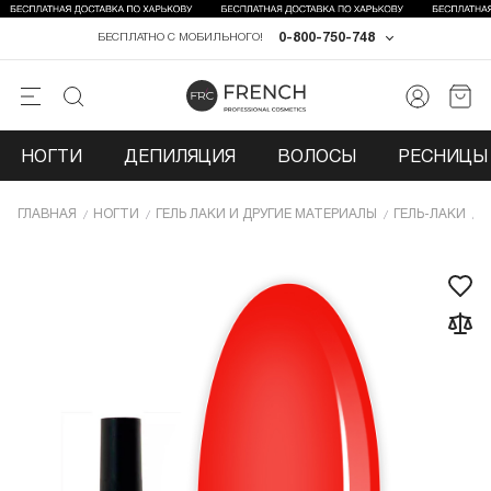
0-800-750-748
БЕСПЛАТНО С МОБИЛЬНОГО!
НОГТИ
ДЕПИЛЯЦИЯ
ВОЛОСЫ
РЕСНИЦЫ 
ГЛАВНАЯ
НОГТИ
ГЕЛЬ ЛАКИ И ДРУГИЕ МАТЕРИАЛЫ
ГЕЛЬ-ЛАКИ
Г