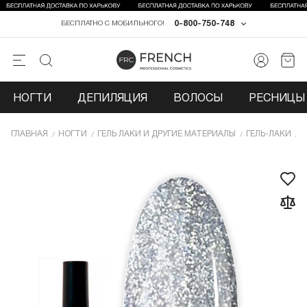
0-800-750-748
БЕСПЛАТНО С МОБИЛЬНОГО!
НОГТИ
ДЕПИЛЯЦИЯ
ВОЛОСЫ
РЕСНИЦЫ 
ГЛАВНАЯ
НОГТИ
ГЕЛЬ ЛАКИ И ДРУГИЕ МАТЕРИАЛЫ
ГЕЛЬ-ЛАКИ
Г