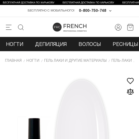
0-800-750-748
БЕСПЛАТНО С МОБИЛЬНОГО!
НОГТИ
ДЕПИЛЯЦИЯ
ВОЛОСЫ
РЕСНИЦЫ 
ГЛАВНАЯ
НОГТИ
ГЕЛЬ ЛАКИ И ДРУГИЕ МАТЕРИАЛЫ
ГЕЛЬ-ЛАКИ
Г