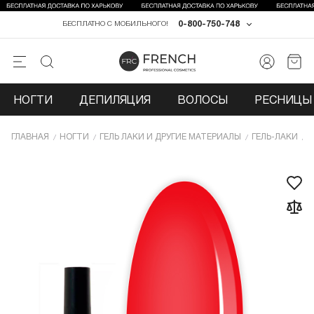
0-800-750-748
БЕСПЛАТНО С МОБИЛЬНОГО!
НОГТИ
ДЕПИЛЯЦИЯ
ВОЛОСЫ
РЕСНИЦЫ 
ГЛАВНАЯ
НОГТИ
ГЕЛЬ ЛАКИ И ДРУГИЕ МАТЕРИАЛЫ
ГЕЛЬ-ЛАКИ
Г