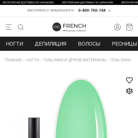
0-800-750-748
БЕСПЛАТНО С МОБИЛЬНОГО!
НОГТИ
ДЕПИЛЯЦИЯ
ВОЛОСЫ
РЕСНИЦЫ 
ГЛАВНАЯ
НОГТИ
ГЕЛЬ ЛАКИ И ДРУГИЕ МАТЕРИАЛЫ
ГЕЛЬ-ЛАКИ
Г