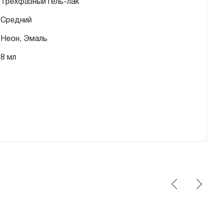
Трехфазный гель-лак
Средний
Неон, Эмаль
8 мл