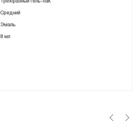
Трехфазный гель-лак
Средний
Эмаль
8 мл