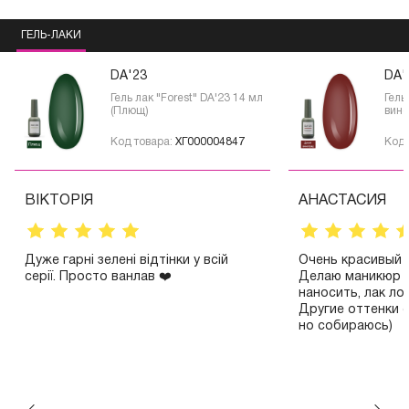
ГЕЛЬ-ЛАКИ
DA'23
DA'
Гель лак "Forest" DA'23 14 мл
Гель
(Плющ)
вино
Код товара:
ХГ000004847
Код 
ВІКТОРІЯ
АНАСТАСИЯ
Дуже гарні зелені відтінки у всій
Очень красивый г
серії. Просто ванлав ❤️
Делаю маникюр с
наносить, лак ло
Другие оттенки 
но собираюсь)