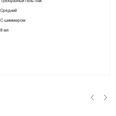
Трехфазный гель-лак
Средний
С шиммером
8 мл