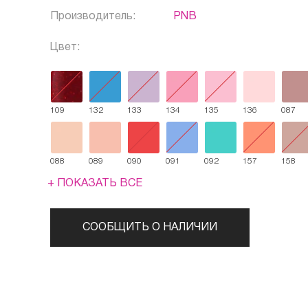
Производитель:
PNB
Цвет:
109
132
133
134
135
136
087
088
089
090
091
092
157
158
+ ПОКАЗАТЬ ВСЕ
СООБЩИТЬ О НАЛИЧИИ