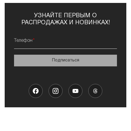
Совместить эти три понятия легко – FRENCH не
угадывает, а понимает потребности и предпочтения.
УЗНАЙТЕ ПЕРВЫМ О
Он позволяет познакомиться с актуальными
РАСПРОДАЖАХ И НОВИНКАХ!
новинками, обилием брендов и соответствующими
товарами, не предлагая лишнего. А если нет точного
понимания: «Что мне нужно?», воспользуйтесь
Телефон
фильтрами поиска: по популярности, назначению,
стоимости, составу и т.д. Благодаря этому легко
разобраться в более чем 2000 торговых марок и
Подписаться
120000 позиций каталога.
9 преимуществ ассортимента French:
Декоративная косметика во всех возможных
формах, которая поможет создать любой макияж.
Также можно приобрести аксессуары для ее
нанесения, хранения, перевозки или демимакияжа.
Средства по уходу за кожей, волосами и ногтями.
Это не только широко известные серии для
повседневного использования, но и продукты с