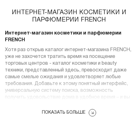
ИНТЕРНЕТ-МАГАЗИН КОСМЕТИКИ И
ПАРФЮМЕРИИ FRENCH
Интернет-магазин косметики и парфюмерии
FRENCH
Хотя раз открыв каталог интернет-магазина FRENCH,
уже не захочется тратить время на посещение
торговых центров - каталог косметики и beauty
техники, представленный здесь, превосходит даже
самые смелые ожидания и удовлетворяет любые
требования. Добавьте к этому понятный интерфейс,
универсальную систему поиска, возможность
получить удовольствие дома в удобное время – и вы
получаете идеальный ресурс, который постоянно
совершенствуется уже более 5 лет.
ПОКАЗАТЬ БОЛЬШЕ
Быть модными, быть красивыми, быть
здоровыми