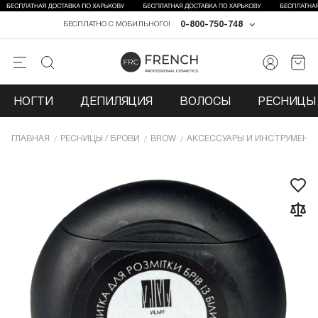
0-800-750-748
БЕСПЛАТНО С МОБИЛЬНОГО!
НОГТИ
ДЕПИЛЯЦИЯ
ВОЛОСЫ
РЕСНИЦЫ 
ГЛАВНАЯ
РЕСНИЦЫ / БРОВИ
BROW
АКСЕССУАРЫ И ИНСТРУМЕНТ