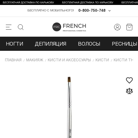
0-800-750-748
БЕСПЛАТНО С МОБИЛЬНОГО!
НОГТИ
ДЕПИЛЯЦИЯ
ВОЛОСЫ
РЕСНИЦЫ 
ГЛАВНАЯ
МАКИЯЖ
КИСТИ И АКСЕССУАРЫ
КИСТИ
КИСТИ THU