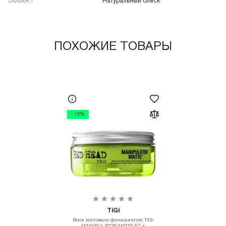
ЭФФЕКТ
Натуральный блеск
ПОХОЖИЕ ТОВАРЫ
- 15%
TiGi
Воск матовым финишингом TiGi