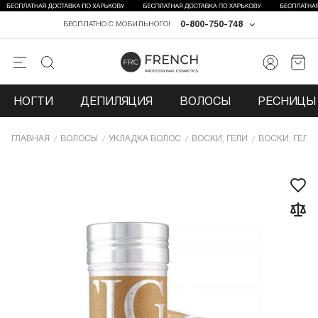
0-800-750-748
БЕСПЛАТНО С МОБИЛЬНОГО!
НОГТИ
ДЕПИЛЯЦИЯ
ВОЛОСЫ
РЕСНИЦЫ 
ГЛАВНАЯ
ВОЛОСЫ
УКЛАДКА ВОЛОС
ВОСКИ, ГЕЛИ
ВОСКИ, ГЕЛИ 