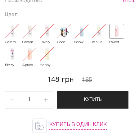
Производитель:
Bilou
Цвет:
Caramel
Creamy
Lovely
Coco
Snow
Vanilla
Sweet
Macaron
Mandarin
Strawberry
Cocktail
Rose
Cake
Strawberry
Pop
Fizzy
Apricot
Happy
Berry
Flower
Summer
148 грн
185
КУПИТЬ
КУПИТЬ В ОДИН КЛИК