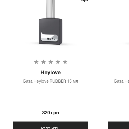
Heylove
База Heylove RUBBER 15 мл
База H
320 грн