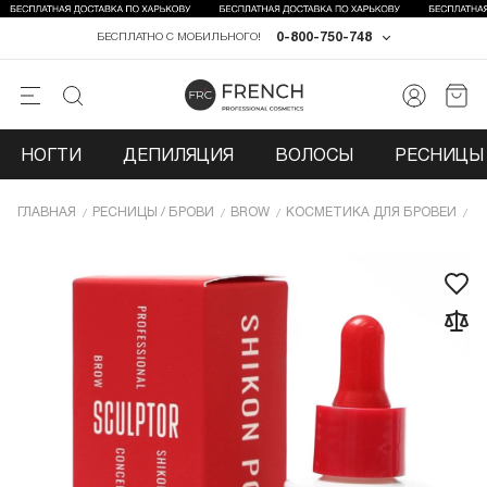
0-800-750-748
БЕСПЛАТНО С МОБИЛЬНОГО!
НОГТИ
ДЕПИЛЯЦИЯ
ВОЛОСЫ
РЕСНИЦЫ 
ГЛАВНАЯ
РЕСНИЦЫ / БРОВИ
BROW
КОСМЕТИКА ДЛЯ БРОВЕЙ
К