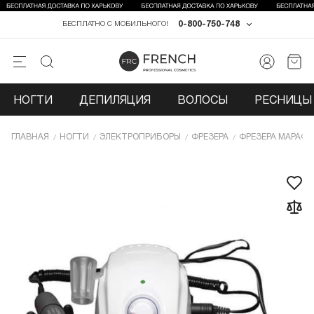
0-800-750-748
БЕСПЛАТНО С МОБИЛЬНОГО!
НОГТИ
ДЕПИЛЯЦИЯ
ВОЛОСЫ
РЕСНИЦЫ 
ГЛАВНАЯ
НОГТИ
ЭЛЕКТРОПРИБОРЫ
ФРЕЗЕРА
ФРЕЗЕРА МАРАФ