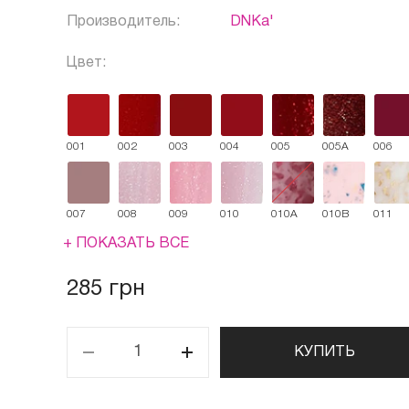
Производитель:
DNKa'
Цвет:
001
002
003
004
005
005A
006
007
008
009
010
010A
010B
011
+ ПОКАЗАТЬ ВСЕ
285 грн
КУПИТЬ