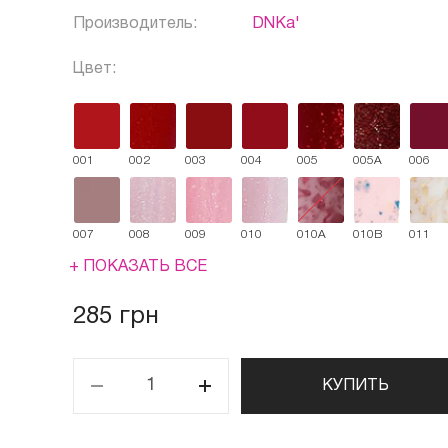
Производитель:
DNKa'
Цвет:
001
002
003
004
005
005A
006
007
008
009
010
010A
010B
011
+ ПОКАЗАТЬ ВСЕ
285 грн
КУПИТЬ