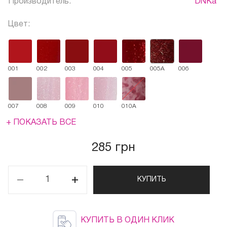
Производитель:
DNKa'
Цвет:
001
002
003
004
005
005A
006
007
008
009
010
010A
+ ПОКАЗАТЬ ВСЕ
285 грн
КУПИТЬ
КУПИТЬ В ОДИН КЛИК