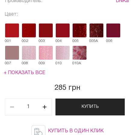
Производитель:
DNKa'
Цвет:
001
002
003
004
005
005A
006
007
008
009
010
010A
+ ПОКАЗАТЬ ВСЕ
285 грн
КУПИТЬ
КУПИТЬ В ОДИН КЛИК