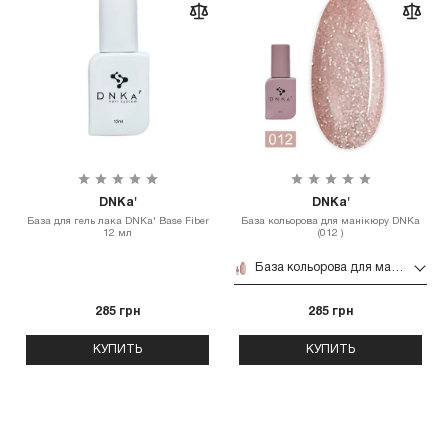
DNKa'
DNKa'
База для гель лака DNKa' Base Fiber
База кольорова для манікюру DNKa
12 мл
(012 )
База кольорова для манікюру DNKa (012 )
285 грн
285 грн
КУПИТЬ
КУПИТЬ