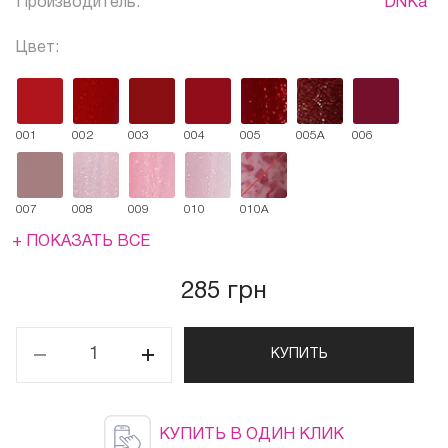
Производитель:
DNKa'
Цвет:
001
002
003
004
005
005A
006
007
008
009
010
010A
+ ПОКАЗАТЬ ВСЕ
285 грн
КУПИТЬ
КУПИТЬ В ОДИН КЛИК