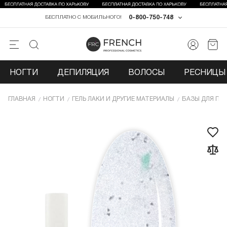
0-800-750-748
БЕСПЛАТНО С МОБИЛЬНОГО!
НОГТИ
ДЕПИЛЯЦИЯ
ВОЛОСЫ
РЕСНИЦЫ 
ГЛАВНАЯ
НОГТИ
ГЕЛЬ ЛАКИ И ДРУГИЕ МАТЕРИАЛЫ
БАЗЫ ДЛЯ ГЕЛ