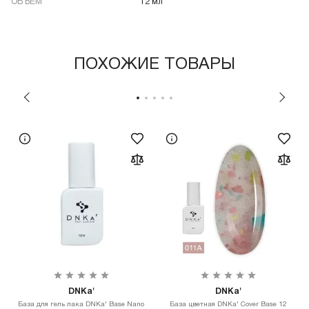
ОБЪЁМ
12 мл
ПОХОЖИЕ ТОВАРЫ
DNKa'
DNKa'
База для гель лака DNKa' Base Nano
База цветная DNKa' Cover Base 12