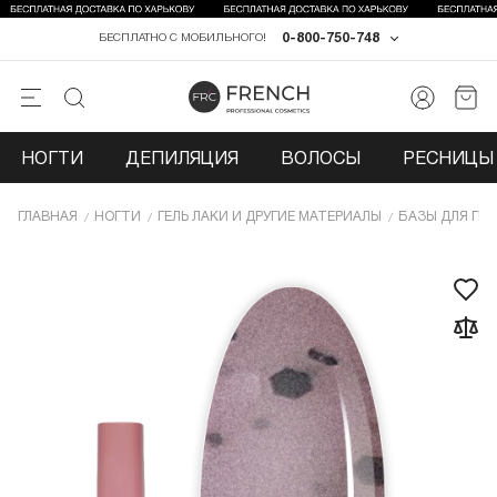
0-800-750-748
БЕСПЛАТНО С МОБИЛЬНОГО!
НОГТИ
ДЕПИЛЯЦИЯ
ВОЛОСЫ
РЕСНИЦЫ 
ГЛАВНАЯ
НОГТИ
ГЕЛЬ ЛАКИ И ДРУГИЕ МАТЕРИАЛЫ
БАЗЫ ДЛЯ ГЕЛ