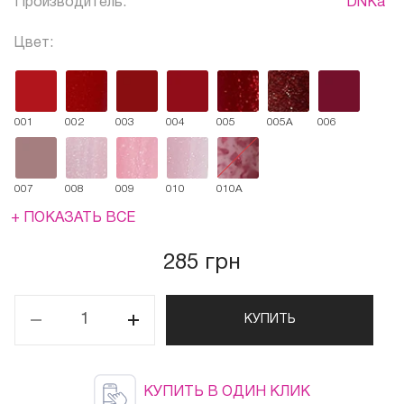
Производитель:
DNKa'
Цвет:
001
002
003
004
005
005A
006
007
008
009
010
010A
+ ПОКАЗАТЬ ВСЕ
285 грн
КУПИТЬ
КУПИТЬ В ОДИН КЛИК