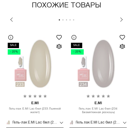
ПОХОЖИЕ ТОВАРЫ
SALE
SALE
- 20%
- 20%
E.MI
E.MI
Гель-лак E.MI Lac 6мл (233 Льняной
Гель лак E.MI Lac 6мл (234
жилет)
Безмятежная роскошь)
Гель-лак E.MI Lac 6мл (233 Льняной жилет)
Гель лак E.MI Lac 6мл (234 Безмятежная роскошь)