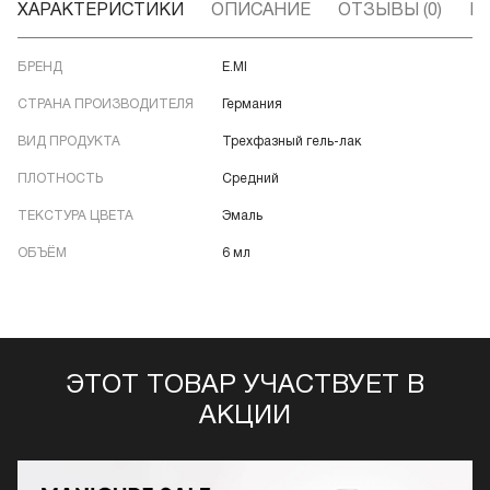
ХАРАКТЕРИСТИКИ
ОПИСАНИЕ
ОТЗЫВЫ (0)
В
БРЕНД
E.MI
СТРАНА ПРОИЗВОДИТЕЛЯ
Германия
ВИД ПРОДУКТА
Трехфазный гель-лак
ПЛОТНОСТЬ
Средний
ТЕКСТУРА ЦВЕТА
Эмаль
ОБЪЁМ
6 мл
ЭТОТ ТОВАР УЧАСТВУЕТ В
АКЦИИ