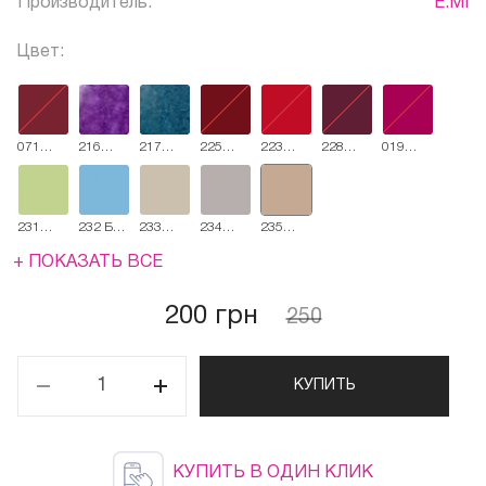
Производитель:
E.MI
Цвет:
071
216
217
225
223
228
019
Мерло
Пятничный
План Б
История
Мулен
Страстная
Ягодный
сет
любви
Руж
вишня
коктейль
231
232 Блю
233
234
235
Оливковое
Рей
Льняной
Безмятежная
Бежевое
солнце
жилет
роскошь
сияние
+ ПОКАЗАТЬ ВСЕ
200 грн
250
КУПИТЬ
КУПИТЬ В ОДИН КЛИК