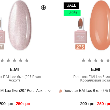
SALE
- 20%
E.MI
E.MI
к E.MI Lac 6мл (207 Роял
Гель-лак E.MI Lac 6 мл
Аскот)
Коралловая роза
Гель-лак E.MI Lac 6мл (207 Роял Аскот)
200 грн
250 грн
200 грн
250 гр