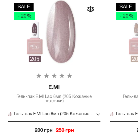
SALE
SALE
- 20%
- 20%
E.MI
Гель-лак E.MI Lac 6мл (205 Кожаные
Гель-ла
лодочки)
Гель-лак E.MI Lac 6мл (205 Кожаные лодочки)
200 грн
250 грн