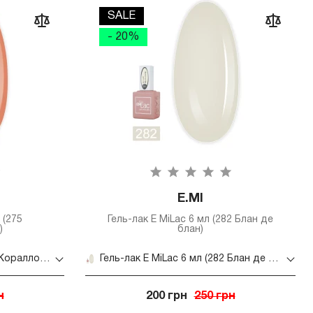
SALE
- 20%
E.MI
 (275
Гель-лак E MiLac 6 мл (282 Блан де
)
блан)
Гель-лак E.MI Lac 6 мл (275 Коралловая роза)
Гель-лак E MiLac 6 мл (282 Блан де блан)
н
200 грн
250 грн