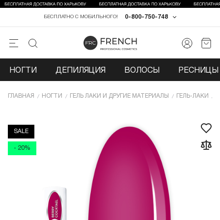
0-800-750-748
БЕСПЛАТНО С МОБИЛЬНОГО!
НОГТИ
ДЕПИЛЯЦИЯ
ВОЛОСЫ
РЕСНИЦЫ 
ГЛАВНАЯ
НОГТИ
ГЕЛЬ ЛАКИ И ДРУГИЕ МАТЕРИАЛЫ
ГЕЛЬ-ЛАКИ
Г
SALE
- 20%