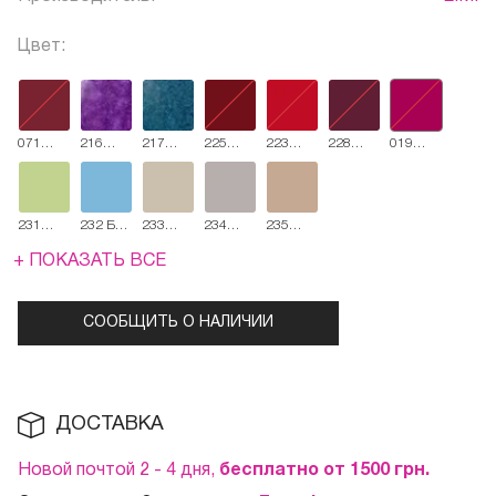
Цвет:
071
216
217
225
223
228
019
Мерло
Пятничный
План Б
История
Мулен
Страстная
Ягодный
сет
любви
Руж
вишня
коктейль
231
232 Блю
233
234
235
Оливковое
Рей
Льняной
Безмятежная
Бежевое
солнце
жилет
роскошь
сияние
+ ПОКАЗАТЬ ВСЕ
СООБЩИТЬ О НАЛИЧИИ
ДОСТАВКА
Новой почтой 2 - 4 дня,
бесплатно от 1500
грн.