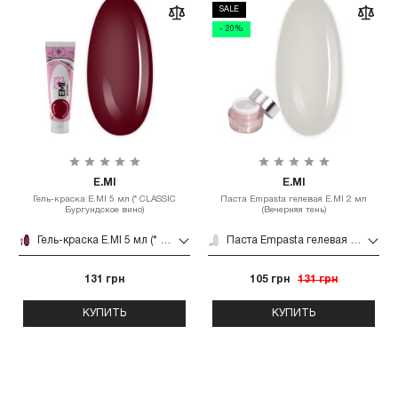
SALE
- 20%
E.MI
E.MI
Гель-краска E.MI 5 мл (* CLASSIC
Паста Empasta гелевая E.MI 2 мл
Бургундское вино)
(Вечерняя тень)
Гель-краска E.MI 5 мл (* CLASSIC Бургундское вино)
Паста Empasta гелевая E.MI 2 мл (Вечерняя тень)
131 грн
105 грн
131 грн
КУПИТЬ
КУПИТЬ