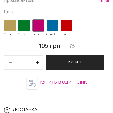
Производитель:
E.MI
Цвет:
Золотое
Зеленый
Розовый
Синий
Красный
литье
изумруд
фьюжин
электрик
металлик
105 грн
175
КУПИТЬ
КУПИТЬ В ОДИН КЛИК
ДОСТАВКА